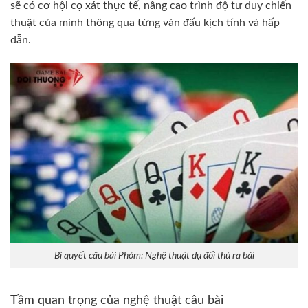
sẽ có cơ hội cọ xát thực tế, nâng cao trình độ tư duy chiến
thuật của mình thông qua từng ván đấu kịch tính và hấp
dẫn.
Bí quyết câu bài Phỏm: Nghệ thuật dụ đối thủ ra bài
Tầm quan trọng của nghệ thuật câu bài