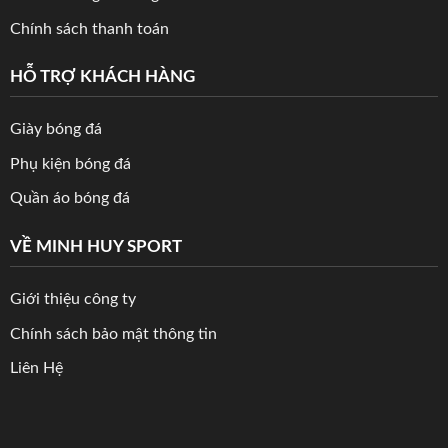
Chính sách thanh toán
HỖ TRỢ KHÁCH HÀNG
Giày bóng đá
Phụ kiện bóng đá
Quần áo bóng đá
VỀ MINH HUY SPORT
Giới thiệu công ty
Chính sách bảo mật thông tin
Liên Hệ