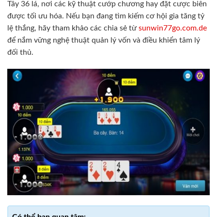
Tây 36 lá, nơi các kỹ thuật cướp chương hay đặt cược biên
được tối ưu hóa. Nếu bạn đang tìm kiếm cơ hội gia tăng tỷ
lệ thắng, hãy tham khảo các chia sẻ từ
sunwin77go.com.de
để nắm vững nghệ thuật quản lý vốn và điều khiển tâm lý
đối thủ.