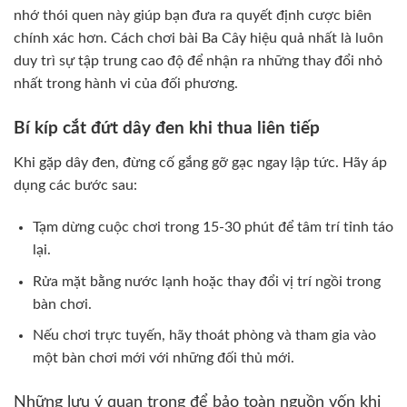
nhớ thói quen này giúp bạn đưa ra quyết định cược biên
chính xác hơn. Cách chơi bài Ba Cây hiệu quả nhất là luôn
duy trì sự tập trung cao độ để nhận ra những thay đổi nhỏ
nhất trong hành vi của đối phương.
Bí kíp cắt đứt dây đen khi thua liên tiếp
Khi gặp dây đen, đừng cố gắng gỡ gạc ngay lập tức. Hãy áp
dụng các bước sau:
Tạm dừng cuộc chơi trong 15-30 phút để tâm trí tỉnh táo
lại.
Rửa mặt bằng nước lạnh hoặc thay đổi vị trí ngồi trong
bàn chơi.
Nếu chơi trực tuyến, hãy thoát phòng và tham gia vào
một bàn chơi mới với những đối thủ mới.
Những lưu ý quan trọng để bảo toàn nguồn vốn khi