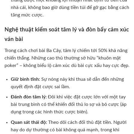
nhà cái, không bao giờ dùng tiền túi để gỡ gạc bằng cách
tăng mức cược.
Nghệ thuật kiểm soát tâm lý và đòn bẩy cảm xúc
ván bài
Trong cách chơi bài Ba Cây, tâm lý chiếm tới 50% khả năng
chiến thắng. Những cao thủ thường sở hữu “khuôn mặt
poker” – không biểu lộ cảm xúc dù bài cực xấu hay cực đẹp.
Giữ bình tĩnh:
Sự nóng nảy khi thua sẽ dẫn đến những
quyết định đặt cược sai lầm.
Đánh đòn tâm lý:
Đôi khi việc đặt cược lớn với một tay
bài trung bình có thể khiến đối thủ lo sợ và bỏ cược (áp
dụng trong các hình thức cược biên).
Quan sát thái độ:
Theo dõi cách đối thủ đặt tiền. Người
hay do dự thường có bài không quá mạnh, trong khi