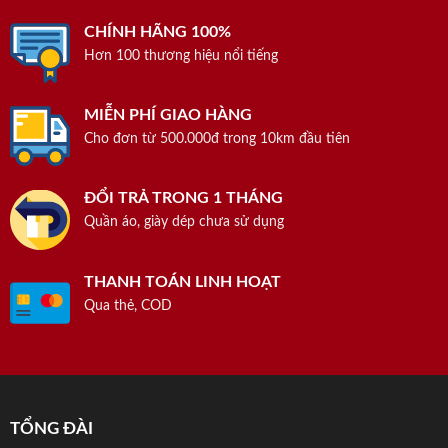
CHÍNH HÃNG 100%
Hơn 100 thương hiệu nổi tiếng
MIỄN PHÍ GIAO HÀNG
Cho đơn từ 500.000đ trong 10km đầu tiên
ĐỔI TRẢ TRONG 1 THÁNG
Quần áo, giày dép chưa sử dụng
THANH TOÁN LINH HOẠT
Qua thẻ, COD
TỔNG ĐÀI