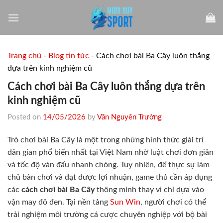
Skip
to
content
Trang chủ
-
Blog tin tức
-
Cách chơi bài Ba Cây luôn thắng
dựa trên kinh nghiệm cũ
Cách chơi bài Ba Cây luôn thắng dựa trên
kinh nghiệm cũ
Posted on
14/05/2026
by
Văn Nguyên Trường
Trò chơi bài Ba Cây là một trong những hình thức giải trí
dân gian phổ biến nhất tại Việt Nam nhờ luật chơi đơn giản
và tốc độ ván đấu nhanh chóng. Tuy nhiên, để thực sự làm
chủ bàn chơi và đạt được lợi nhuận, game thủ cần áp dụng
các
cách chơi bài Ba Cây
thông minh thay vì chỉ dựa vào
vận may đỏ đen. Tại nền tảng
Sun Win
, người chơi có thể
trải nghiệm môi trường cá cược chuyên nghiệp với bộ bài