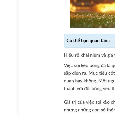
Hiểu rõ khái niệm và giá 
Việc soi kèo bóng đá là q
sắp diễn ra. Mục tiêu cố
quan hay không. Một ngườ
thành với đội bóng yêu th
Giá trị của việc soi kèo
nhưng những con số thống 