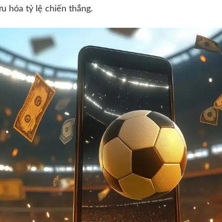
u hóa tỷ lệ chiến thắng.