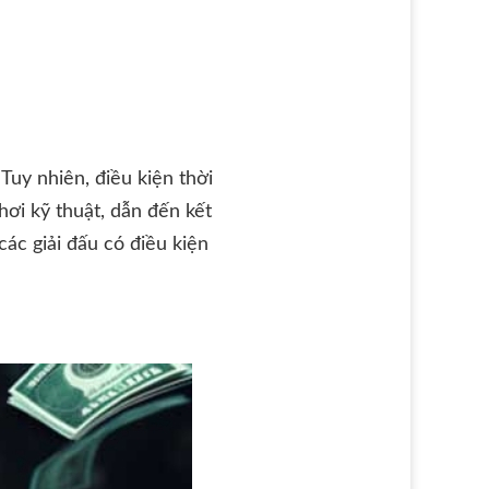
Tuy nhiên, điều kiện thời
hơi kỹ thuật, dẫn đến kết
các giải đấu có điều kiện