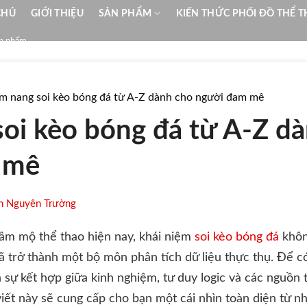
CHỦ
GIỚI THIỆU
SẢN PHẨM
KIẾN THỨC PHỐI ĐỒ THỂ 
m nang soi kèo bóng đá từ A-Z dành cho người đam mê
oi kèo bóng đá từ A-Z d
 mê
n Nguyên Trường
âm mộ thể thao hiện nay, khái niệm
soi kèo bóng đá
khôn
ã trở thành một bộ môn phân tích dữ liệu thực thụ. Để 
 sự kết hợp giữa kinh nghiệm, tư duy logic và các nguồn 
 viết này sẽ cung cấp cho bạn một cái nhìn toàn diện từ 