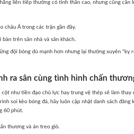
hắng liên tiếp thường có tinh thần cao, nhưng cũng cần 
o châu Á trong các trận gần đây.
i bàn trên sân nhà và sân khách.
hững đội bóng dù mạnh hơn nhưng lại thường xuyên “kỵ r
ình ra sân cùng tình hình chấn thươn
ụ cột như tiền đạo chủ lực hay trung vệ thép sẽ làm thay
trình soi kèo bóng đá, hãy luôn cập nhật danh sách đăng k
g 60 phút.
ấn thương và án treo giò.