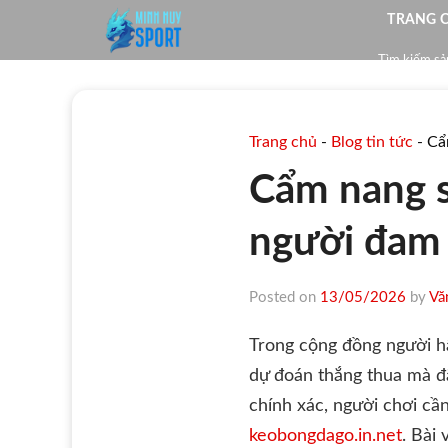
Skip
TRANG 
to
Search
content
for:
Trang chủ
-
Blog tin tức
-
Cẩ
Cẩm nang s
người đam
Posted on
13/05/2026
by
Vă
Trong cộng đồng người h
dự đoán thắng thua mà đ
chính xác, người chơi cần
keobongdago.in.net
. Bài