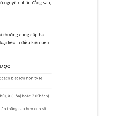
có nguyên nhân đằng sau,
ái thường cung cấp ba
oại kèo là điều kiện tiên
CƯỢC
 cách biệt lớn hơn tỷ lệ
ủ), X (Hòa) hoặc 2 (Khách).
 bàn thắng cao hơn con số