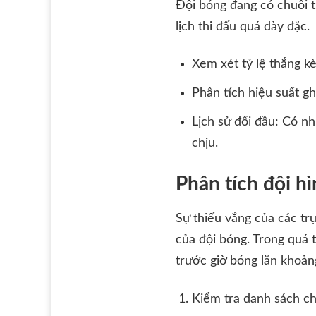
Đội bóng đang có chuỗi t
lịch thi đấu quá dày đặc.
Xem xét tỷ lệ thắng kè
Phân tích hiệu suất gh
Lịch sử đối đầu: Có n
chịu.
Phân tích đội h
Sự thiếu vắng của các tr
của đội bóng. Trong quá 
trước giờ bóng lăn khoản
Kiểm tra danh sách ch