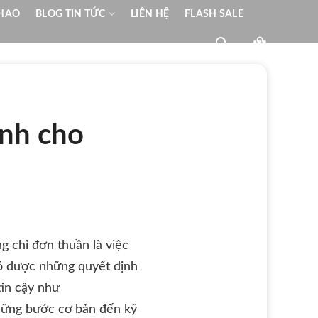
THAO
BLOG TIN TỨC
LIÊN HỆ
FLASH SALE
ành cho
g chỉ đơn thuần là việc
có được những quyết định
tin cậy như
những bước cơ bản đến kỹ