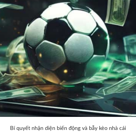
Bí quyết nhận diện biến động và bẫy kèo nhà cái