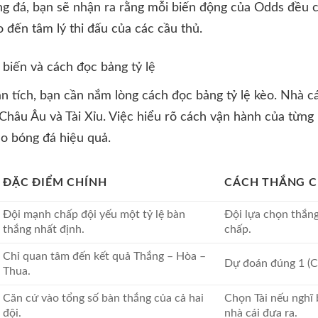
ng đá, bạn sẽ nhận ra rằng mỗi biến động của Odds đều 
o đến tâm lý thi đấu của các cầu thủ.
 biến và cách đọc bảng tỷ lệ
ân tích, bạn cần nắm lòng cách đọc bảng tỷ lệ kèo. Nhà c
 Châu Âu và Tài Xỉu. Việc hiểu rõ cách vận hành của từng l
èo bóng đá hiệu quả.
ĐẶC ĐIỂM CHÍNH
CÁCH THẮNG 
Đội mạnh chấp đội yếu một tỷ lệ bàn
Đội lựa chọn thắng
thắng nhất định.
chấp.
Chỉ quan tâm đến kết quả Thắng – Hòa –
Dự đoán đúng 1 (Ch
Thua.
Căn cứ vào tổng số bàn thắng của cả hai
Chọn Tài nếu nghĩ
đội.
nhà cái đưa ra.