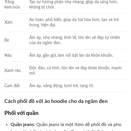
Trắng
Tạo sự tương phản nhẹ nhàng, giúp da sáng hơn,
kem/sữa
không bị chói.
An toàn, phổ biến, giúp da hài hòa hơn, tạo vẻ trẻ
Xám
trung, hiện đại.
Ấm áp, nhẹ nhàng, tinh tế, tôn lên vẻ đẹp tự nhiên
Be
của da ngăm đen.
Nâu
Ấm áp, gần gũi, làm nổi bật làn da khỏe khoắn.
Độc đáo, cá tính, tôn lên vẻ đẹp khỏe khoắn, mạnh
Xanh rêu
mẽ.
Cam đất
Ấm áp, năng động, tươi trẻ, rạng rỡ.
Cách phối đồ với áo hoodie cho da ngăm đen
Phối với quần
Quần jeans
: Quần jeans là một item dễ phối đồ và phù