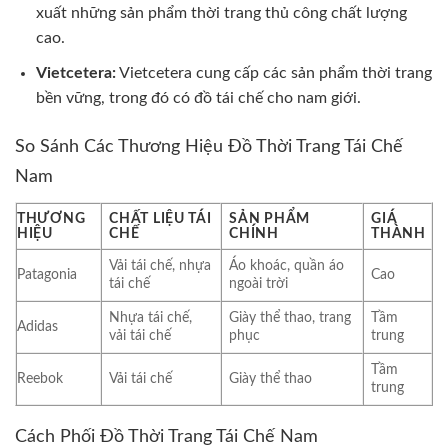
xuất những sản phẩm thời trang thủ công chất lượng
cao.
Vietcetera:
Vietcetera cung cấp các sản phẩm thời trang
bền vững, trong đó có đồ tái chế cho nam giới.
So Sánh Các Thương Hiệu Đồ Thời Trang Tái Chế
Nam
THƯƠNG
CHẤT LIỆU TÁI
SẢN PHẨM
GIÁ
HIỆU
CHẾ
CHÍNH
THÀNH
Vải tái chế, nhựa
Áo khoác, quần áo
Patagonia
Cao
tái chế
ngoài trời
Nhựa tái chế,
Giày thể thao, trang
Tầm
Adidas
vải tái chế
phục
trung
Tầm
Reebok
Vải tái chế
Giày thể thao
trung
Cách Phối Đồ Thời Trang Tái Chế Nam