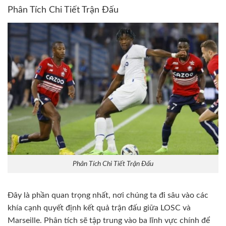
Phân Tích Chi Tiết Trận Đấu
Phân Tích Chi Tiết Trận Đấu
Đây là phần quan trọng nhất, nơi chúng ta đi sâu vào các
khía cạnh quyết định kết quả trận đấu giữa LOSC và
Marseille. Phân tích sẽ tập trung vào ba lĩnh vực chính để