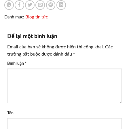
Danh mục:
Blog tin tức
Để lại một bình luận
Email của bạn sẽ không được hiển thị công khai.
Các
trường bắt buộc được đánh dấu
*
Bình luận
*
Tên