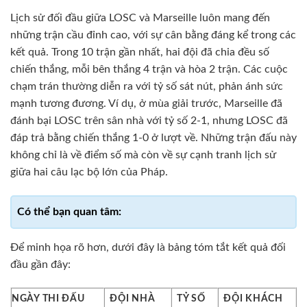
Lịch sử đối đầu giữa LOSC và Marseille luôn mang đến
những trận cầu đỉnh cao, với sự cân bằng đáng kể trong các
kết quả. Trong 10 trận gần nhất, hai đội đã chia đều số
chiến thắng, mỗi bên thắng 4 trận và hòa 2 trận. Các cuộc
chạm trán thường diễn ra với tỷ số sát nút, phản ánh sức
mạnh tương đương. Ví dụ, ở mùa giải trước, Marseille đã
đánh bại LOSC trên sân nhà với tỷ số 2-1, nhưng LOSC đã
đáp trả bằng chiến thắng 1-0 ở lượt về. Những trận đấu này
không chỉ là về điểm số mà còn về sự cạnh tranh lịch sử
giữa hai câu lạc bộ lớn của Pháp.
Để minh họa rõ hơn, dưới đây là bảng tóm tắt kết quả đối
đầu gần đây:
NGÀY THI ĐẤU
ĐỘI NHÀ
TỶ SỐ
ĐỘI KHÁCH