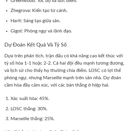
Greenwood: Tốc độ và dứt điểm.
Zhegrova: Kiến tạo từ cánh.
Harit: Sáng tạo giữa sân.
Gigot: Phòng ngự và lãnh đạo.
Dự Đoán Kết Quả Và Tỷ Số
Dựa trên phân tích, trận đấu có khả năng cao kết thúc với
tỷ số hòa 1-1 hoặc 2-2. Cả hai đội đều mạnh tương đương,
và lịch sử cho thấy họ thường chia điểm. LOSC có lợi thế
phòng ngự, nhưng Marseille mạnh trên sân nhà. Dự đoán
cầm hòa đầy cảm xúc, với các bàn thắng ở hiệp hai.
Xác suất hòa: 45%.
LOSC thắng: 30%.
Marseille thắng: 25%.