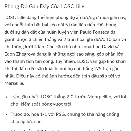
Phong Độ Gần Đây Của LOSC Lille
LOSC Lille đang thể hiện phong độ ấn tượng ở mùa giải này,
với chuỗi trận bất bại kéo dài 5 trận liên tiếp. Đội bóng
dưới sự dẫn dắt của huấn luyện viên Paulo Fonseca đã
giành được 3 chiến thắng và 2 trận hòa, ghi được 10 bàn và
chỉ thủng lưới 4 lần. Các cầu thủ như Jonathan David và
Edon Zhegrova đang là những ngôi sao sáng, góp phần lớn
vào thành tích tấn công. Tuy nhiên, LOSC vẫn gặp khó khăn
khi thi đấu trên sân khách, nơi họ chỉ thắng 2/5 trận gần
nhất. Điều này có thể ảnh hưởng đến trận đấu sắp tới với
Marseille.
Trận gần nhất: LOSC thắng 2-0 trước Montpellier, với lối
chơi kiểm soát bóng vượt trội.
Trước đó, hòa 1-1 với PSG, chứng tỏ khả năng chống
chịu áp lực cao.