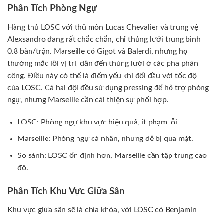
Phân Tích Phòng Ngự
Hàng thủ LOSC với thủ môn Lucas Chevalier và trung vệ
Alexsandro đang rất chắc chắn, chỉ thủng lưới trung bình
0.8 bàn/trận. Marseille có Gigot và Balerdi, nhưng họ
thường mắc lỗi vị trí, dẫn đến thủng lưới ở các pha phản
công. Điều này có thể là điểm yếu khi đối đầu với tốc độ
của LOSC. Cả hai đội đều sử dụng pressing để hỗ trợ phòng
ngự, nhưng Marseille cần cải thiện sự phối hợp.
LOSC: Phòng ngự khu vực hiệu quả, ít phạm lỗi.
Marseille: Phòng ngự cá nhân, nhưng dễ bị qua mặt.
So sánh: LOSC ổn định hơn, Marseille cần tập trung cao
độ.
Phân Tích Khu Vực Giữa Sân
Khu vực giữa sân sẽ là chìa khóa, với LOSC có Benjamin