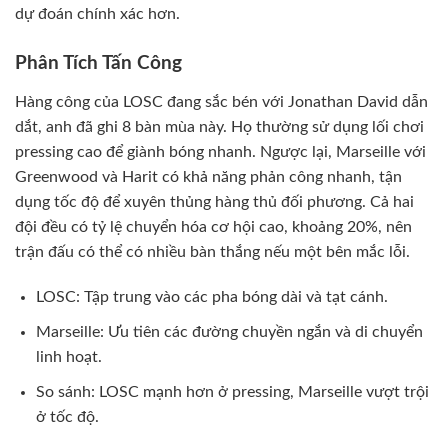
dự đoán chính xác hơn.
Phân Tích Tấn Công
Hàng công của LOSC đang sắc bén với Jonathan David dẫn
dắt, anh đã ghi 8 bàn mùa này. Họ thường sử dụng lối chơi
pressing cao để giành bóng nhanh. Ngược lại, Marseille với
Greenwood và Harit có khả năng phản công nhanh, tận
dụng tốc độ để xuyên thủng hàng thủ đối phương. Cả hai
đội đều có tỷ lệ chuyển hóa cơ hội cao, khoảng 20%, nên
trận đấu có thể có nhiều bàn thắng nếu một bên mắc lỗi.
LOSC: Tập trung vào các pha bóng dài và tạt cánh.
Marseille: Ưu tiên các đường chuyền ngắn và di chuyển
linh hoạt.
So sánh: LOSC mạnh hơn ở pressing, Marseille vượt trội
ở tốc độ.