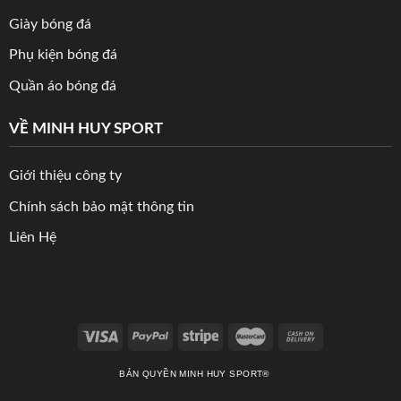
Giày bóng đá
Phụ kiện bóng đá
Quần áo bóng đá
VỀ MINH HUY SPORT
Giới thiệu công ty
Chính sách bảo mật thông tin
Liên Hệ
BẢN QUYỀN MINH HUY SPORT®️