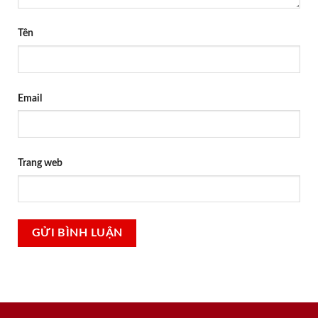
Tên
Email
Trang web