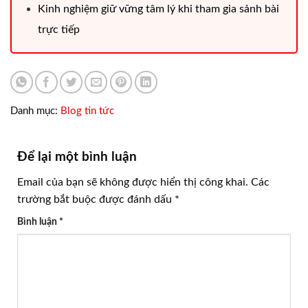
Kinh nghiệm giữ vững tâm lý khi tham gia sảnh bài
trực tiếp
Danh mục:
Blog tin tức
Để lại một bình luận
Email của bạn sẽ không được hiển thị công khai.
Các
trường bắt buộc được đánh dấu
*
Bình luận
*