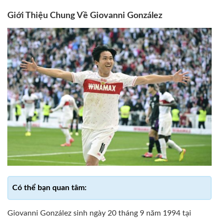
Giới Thiệu Chung Về Giovanni González
Giovanni González sinh ngày 20 tháng 9 năm 1994 tại