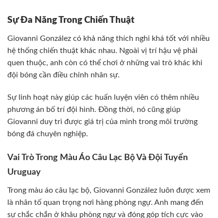
Sự Đa Năng Trong Chiến Thuật
Giovanni González có khả năng thích nghi khá tốt với nhiều
hệ thống chiến thuật khác nhau. Ngoài vị trí hậu vệ phải
quen thuộc, anh còn có thể chơi ở những vai trò khác khi
đội bóng cần điều chỉnh nhân sự.
Sự linh hoạt này giúp các huấn luyện viên có thêm nhiều
phương án bố trí đội hình. Đồng thời, nó cũng giúp
Giovanni duy trì được giá trị của mình trong môi trường
bóng đá chuyên nghiệp.
Vai Trò Trong Màu Áo Câu Lạc Bộ Và Đội Tuyển
Uruguay
Trong màu áo câu lạc bộ, Giovanni González luôn được xem
là nhân tố quan trọng nơi hàng phòng ngự. Anh mang đến
sự chắc chắn ở khâu phòng ngự và đóng góp tích cực vào