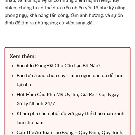
nhau, và mỗi hậu vệ lại có những điểm mạnh riêng. Tuy
nhiên, chúng ta có thể dựa trên nhiều yếu tố như kỹ năng
phòng ngự, khả năng tấn công, tầm ảnh hưởng, và sự ổn
định để tìm ra những ứng cử viên sáng giá.
Xem thêm:
Ronaldo Đang Đã Cho Câu Lạc Bộ Nào?
Bao tử cá xào chua cay – món ngon dân dã dễ làm
tại nhà
Hút Hầm Cầu Phú Mỹ Uy Tín, Giá Rẻ – Gọi Ngay
Xử Lý Nhanh 24/7
Khám phá cách phối đồ với giày thể thao màu xanh
lam cho nam
Cấp Thẻ An Toàn Lao Động – Quy Định, Quy Trình,