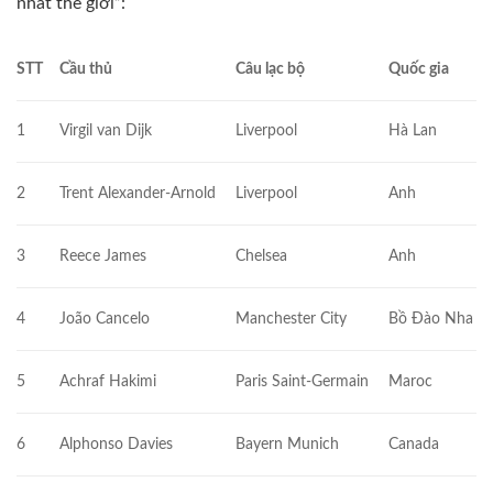
nhất thế giới”:
STT
Cầu thủ
Câu lạc bộ
Quốc gia
1
Virgil van Dijk
Liverpool
Hà Lan
2
Trent Alexander-Arnold
Liverpool
Anh
3
Reece James
Chelsea
Anh
4
João Cancelo
Manchester City
Bồ Đào Nha
5
Achraf Hakimi
Paris Saint-Germain
Maroc
6
Alphonso Davies
Bayern Munich
Canada