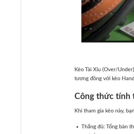
Kèo Tài Xỉu (Over/Under)
tương đồng với kèo Hand
Công thức tính 
Khi tham gia kèo này, bạ
Thắng đủ: Tổng bàn th