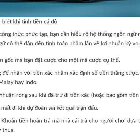
biết khi tính tiền cá độ
 công thức phức tạp, bạn cần hiểu rõ hệ thống ngôn ngữ 
ngữ có thể dẫn đến tính toán nhầm lẫn về lợi nhuận kỳ vọ
iền gốc mà bạn đặt cược cho một mã cược cụ thể.
g để nhân với tiền xác nhằm xác định số tiền thắng cược
Malay hay Indo.
nhuận ròng sau khi đã trừ đi tiền xác (hoặc bao gồm tiền 
 mất đi khi dự đoán sai kết quả trận đấu.
 Khoản tiền hoàn trả mà nhà cái trả cho người chơi dựa 
 thua.