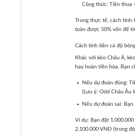
Công thức: Tiền thua =
Trong thực tế, cách tính
toàn được 50% vốn để ti
Cách tính tiền cá độ bón
Khác với kèo Châu Á, kèo
hay hoàn tiền hòa. Bạn c
Nếu dự đoán đúng: Tiề
(Lưu ý: Odd Châu Âu l
Nếu dự đoán sai: Bạn 
Ví dụ: Bạn đặt 1.000.00
2.100.000 VNĐ (trong đó 