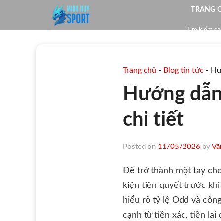
Skip
TRANG 
to
Search
content
for:
Trang chủ
-
Blog tin tức
-
Hư
Hướng dẫn 
chi tiết
Posted on
11/05/2026
by
Vă
Để trở thành một tay chơ
kiện tiên quyết trước khi
hiểu rõ tỷ lệ Odd và công
cạnh từ tiền xác, tiền lai