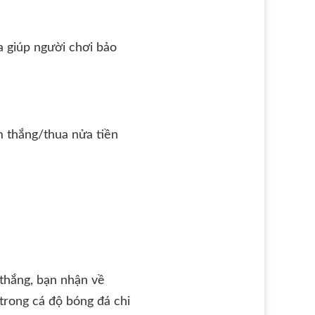
a giúp người chơi bảo
m thắng/thua nửa tiền
thắng, bạn nhận về
trong cá độ bóng đá chi