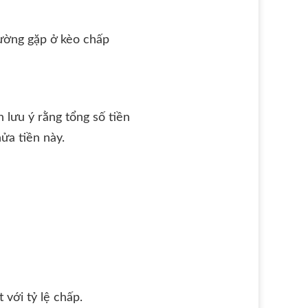
hường gặp ở kèo chấp
 lưu ý rằng tổng số tiền
ửa tiền này.
 với tỷ lệ chấp.