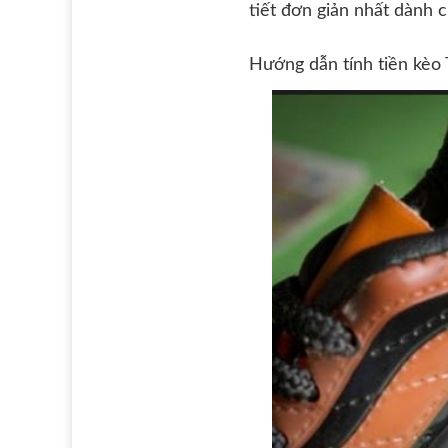
tiết đơn giản nhất dành 
Hướng dẫn tính tiền kèo 