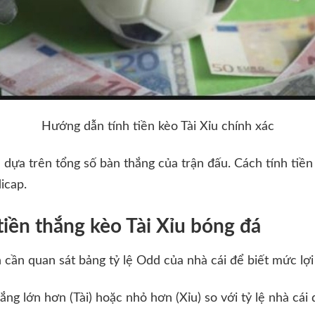
Hướng dẫn tính tiền kèo Tài Xỉu chính xác
 dựa trên tổng số bàn thắng của trận đấu. Cách tính tiề
icap.
tiền thắng kèo Tài Xỉu bóng đá
n cần quan sát bảng tỷ lệ Odd của nhà cái để biết mức lợ
ắng lớn hơn (Tài) hoặc nhỏ hơn (Xỉu) so với tỷ lệ nhà cá