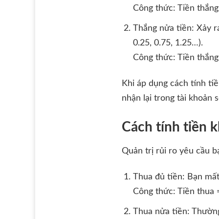
Công thức: Tiền thắng 
Thắng nửa tiền: Xảy r
0.25, 0.75, 1.25…).
Công thức: Tiền thắng 
Khi áp dụng cách tính tiề
nhận lại trong tài khoản
Cách tính tiền k
Quản trị rủi ro yêu cầu 
Thua đủ tiền: Bạn mất
Công thức: Tiền thua 
Thua nửa tiền: Thường 