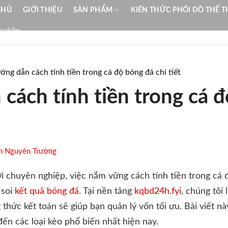
CHỦ
GIỚI THIỆU
SẢN PHẨM
KIẾN THỨC PHỐI ĐỒ THỂ 
ớng dẫn cách tính tiền trong cá độ bóng đá chi tiết
cách tính tiền trong cá 
n Nguyên Trường
i chuyên nghiệp, việc nắm vững cách tính tiền trong cá độ
 soi
kết quả bóng đá
. Tại nền tảng
kqbd24h.fyi
, chúng tôi
 thức kết toán sẽ giúp bạn quản lý vốn tối ưu. Bài viết nà
 đến các loại kèo phổ biến nhất hiện nay.