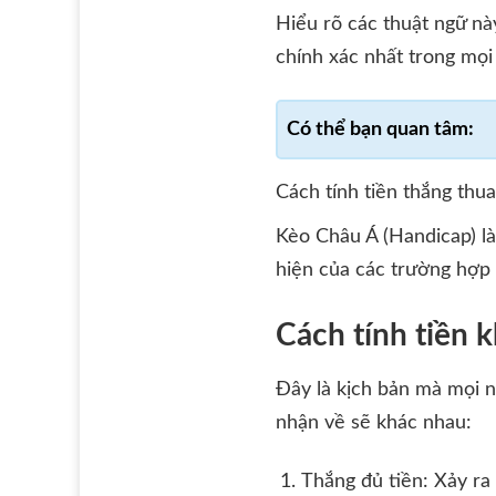
Hiểu rõ các thuật ngữ nà
chính xác nhất trong mọi
Cách tính tiền thắng thu
Kèo Châu Á (Handicap) là
hiện của các trường hợp 
Cách tính tiền k
Đây là kịch bản mà mọi n
nhận về sẽ khác nhau:
Thắng đủ tiền: Xảy ra 