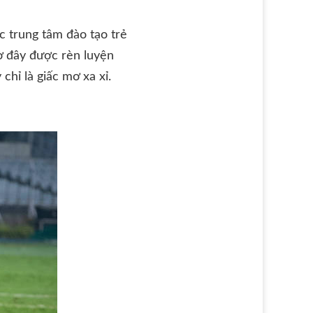
c trung tâm đào tạo trẻ
iờ đây được rèn luyện
chỉ là giấc mơ xa xỉ.