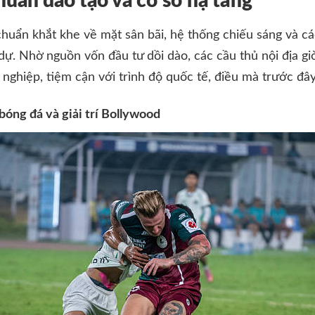
huẩn đào tạo và cơ sở hạ tầng
chuẩn khắt khe về mặt sân bãi, hệ thống chiếu sáng và cá
dự. Nhờ nguồn vốn đầu tư dồi dào, các cầu thủ nội địa g
ghiệp, tiệm cận với trình độ quốc tế, điều mà trước đây 
bóng đá và giải trí Bollywood