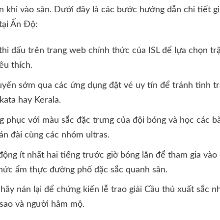
 khi vào sân. Dưới đây là các bước hướng dẫn chi tiết 
tại Ấn Độ:
 thi đấu trên trang web chính thức của ISL để lựa chọn t
êu thích.
uyến sớm qua các ứng dụng đặt vé uy tín để tránh tình tr
kata hay Kerala.
g phục với màu sắc đặc trưng của đội bóng và học các bà
án đài cùng các nhóm ultras.
ộng ít nhất hai tiếng trước giờ bóng lăn để tham gia vào
thức ẩm thực đường phố đặc sắc quanh sân.
hãy nán lại để chứng kiến lễ trao giải Cầu thủ xuất sắc n
i sao và người hâm mộ.