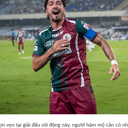
ọn vẹn tại giải đấu sôi động này, người hâm mộ cần có n