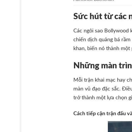
Sức hút từ các 
Các ngôi sao Bollywood k
chiến dịch quảng bá rầm 
khan, biến nó thành một 
Những màn trình
Mỗi trận khai mạc hay ch
màn vũ đạo đặc sắc. Điều
trở thành một lựa chọn gi
Cách tiếp cận trận đấu v