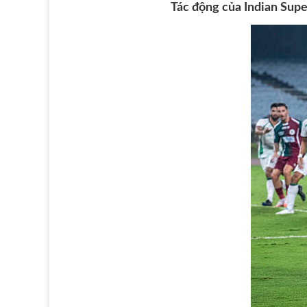
Tác động của Indian Sup