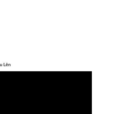
êu Lên