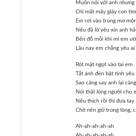
Muốn nói với anh nhưng 
Chỉ mất mấy giây con tim
Em rơi vào trong mơ mộn
Nếu đã lỡ yêu xin anh hã
Bến đỗ mỗi khi mi em ướ
Lâu nay em chẳng yêu ai
Rót mật ngọt vào tai em
Tắt ánh đèn bật tình yêu
Sao càng say anh lại cà
Nói thật lòng người cho
Nếu thích rồi thì đưa tay
Chớ nên giữ trong lòng, 
Ah-ah-ah-ah-ah
Ah-ah-ah-ah-ah