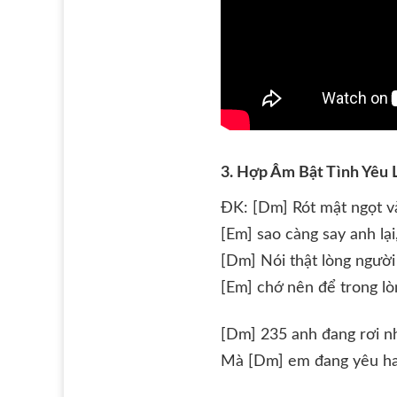
3. Hợp Âm Bật Tình Yêu 
ĐK: [Dm] Rót mật ngọt vào
[Em] sao càng say anh lạ
[Dm] Nói thật lòng người 
[Em] chớ nên để trong lò
[Dm] 235 anh đang rơi nh
Mà [Dm] em đang yêu hay 