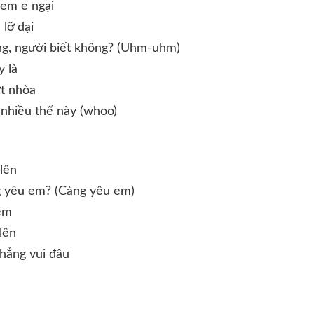
em e ngại
 lỡ dại
g, người biết không? (Uhm-uhm)
y là
t nhòa
 nhiều thế này (whoo)
 lên
ng yêu em? (Càng yêu em)
 em
 lên
chẳng vui đâu