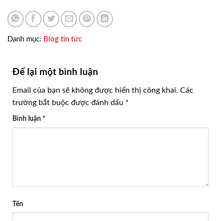
Danh mục:
Blog tin tức
Để lại một bình luận
Email của bạn sẽ không được hiển thị công khai.
Các
trường bắt buộc được đánh dấu
*
Bình luận
*
Tên