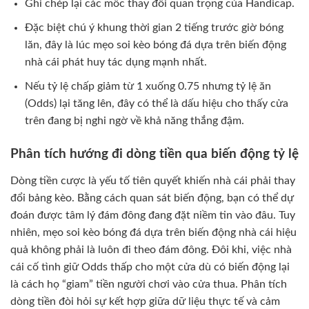
Ghi chép lại các mốc thay đổi quan trọng của Handicap.
Đặc biệt chú ý khung thời gian 2 tiếng trước giờ bóng
lăn, đây là lúc mẹo soi kèo bóng đá dựa trên biến động
nhà cái phát huy tác dụng mạnh nhất.
Nếu tỷ lệ chấp giảm từ 1 xuống 0.75 nhưng tỷ lệ ăn
(Odds) lại tăng lên, đây có thể là dấu hiệu cho thấy cửa
trên đang bị nghi ngờ về khả năng thắng đậm.
Phân tích hướng đi dòng tiền qua biến động tỷ lệ
Dòng tiền cược là yếu tố tiên quyết khiến nhà cái phải thay
đổi bảng kèo. Bằng cách quan sát biến động, bạn có thể dự
đoán được tâm lý đám đông đang đặt niềm tin vào đâu. Tuy
nhiên, mẹo soi kèo bóng đá dựa trên biến động nhà cái hiệu
quả không phải là luôn đi theo đám đông. Đôi khi, việc nhà
cái cố tình giữ Odds thấp cho một cửa dù có biến động lại
là cách họ “giam” tiền người chơi vào cửa thua. Phân tích
dòng tiền đòi hỏi sự kết hợp giữa dữ liệu thực tế và cảm