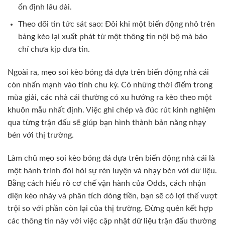
ổn định lâu dài.
Theo dõi tin tức sát sao: Đôi khi một biến động nhỏ trên
bảng kèo lại xuất phát từ một thông tin nội bộ mà báo
chí chưa kịp đưa tin.
Ngoài ra, mẹo soi kèo bóng đá dựa trên biến động nhà cái
còn nhấn mạnh vào tính chu kỳ. Có những thời điểm trong
mùa giải, các nhà cái thường có xu hướng ra kèo theo một
khuôn mẫu nhất định. Việc ghi chép và đúc rút kinh nghiệm
qua từng trận đấu sẽ giúp bạn hình thành bản năng nhạy
bén với thị trường.
Làm chủ mẹo soi kèo bóng đá dựa trên biến động nhà cái là
một hành trình đòi hỏi sự rèn luyện và nhạy bén với dữ liệu.
Bằng cách hiểu rõ cơ chế vận hành của Odds, cách nhận
diện kèo nhảy và phân tích dòng tiền, bạn sẽ có lợi thế vượt
trội so với phần còn lại của thị trường. Đừng quên kết hợp
các thông tin này với việc cập nhật dữ liệu trận đấu thường