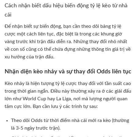
Cách nhận biết dấu hiệu biến động tỷ lệ kèo từ nhà
cái
Để nhận biết sự biến động, bạn cần theo dõi bảng tỷ lệ
cược một cách liên tục, đặc biệt là trong các khung giờ
vàng trước khi trận đấu diễn ra. Những thay đổi nhỏ nhất
về con số cũng có thể chứa đựng những thông tin giá trị về
xu hướng của trận đấu.
Nhận diện kèo nhảy và sự thay đổi Odds liên tục
Kèo nhảy là hiện tượng tỷ lệ cược thay đổi với tần suất cao
trong thời gian ngắn. Điều này thường xảy ra ở các giải đấu
lớn như World Cup hay La Liga, nơi mà lượng người quan
tâm cực lớn. Bạn cần lưu ý các trình tự sau:
Theo dõi Odds từ thời điểm nhà cái mới ra kèo (thường
là 3-5 ngày trước trận).