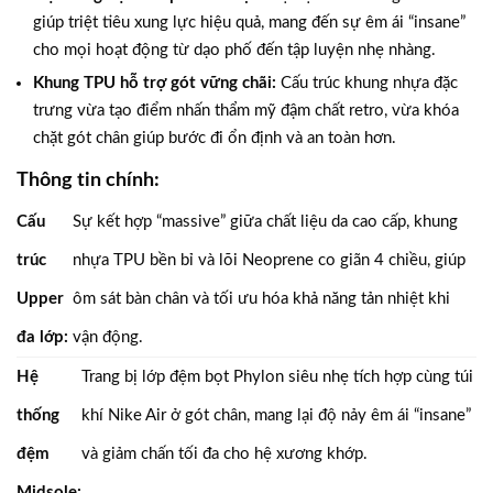
giúp triệt tiêu xung lực hiệu quả, mang đến sự êm ái “insane”
cho mọi hoạt động từ dạo phố đến tập luyện nhẹ nhàng.
Khung TPU hỗ trợ gót vững chãi:
Cấu trúc khung nhựa đặc
trưng vừa tạo điểm nhấn thẩm mỹ đậm chất retro, vừa khóa
chặt gót chân giúp bước đi ổn định và an toàn hơn.
Thông tin chính:
Cấu
Sự kết hợp “massive” giữa chất liệu da cao cấp, khung
trúc
nhựa TPU bền bỉ và lõi Neoprene co giãn 4 chiều, giúp
Upper
ôm sát bàn chân và tối ưu hóa khả năng tản nhiệt khi
đa lớp:
vận động.
Hệ
Trang bị lớp đệm bọt Phylon siêu nhẹ tích hợp cùng túi
thống
khí Nike Air ở gót chân, mang lại độ nảy êm ái “insane”
đệm
và giảm chấn tối đa cho hệ xương khớp.
Midsole: