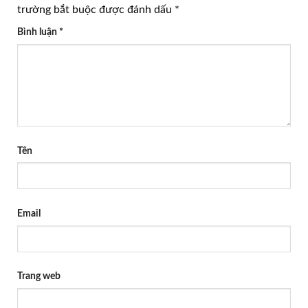
trường bắt buộc được đánh dấu
*
Bình luận
*
Tên
Email
Trang web