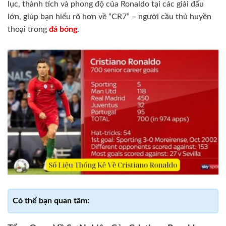
lục, thành tích và phong độ của Ronaldo tại các giải đấu
lớn, giúp bạn hiểu rõ hơn về “CR7” – người cầu thủ huyền
thoại trong
đá bóng
.