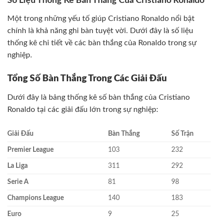
Số Liệu Thống Kê Bàn Thắng Của Cristiano Ronaldo
Một trong những yếu tố giúp Cristiano Ronaldo nổi bật
chính là khả năng ghi bàn tuyệt vời. Dưới đây là số liệu
thống kê chi tiết về các bàn thắng của Ronaldo trong sự
nghiệp.
Tổng Số Bàn Thắng Trong Các Giải Đấu
Dưới đây là bảng thống kê số bàn thắng của Cristiano
Ronaldo tại các giải đấu lớn trong sự nghiệp:
Giải Đấu
Bàn Thắng
Số Trận
Premier League
103
232
La Liga
311
292
Serie A
81
98
Champions League
140
183
Euro
9
25