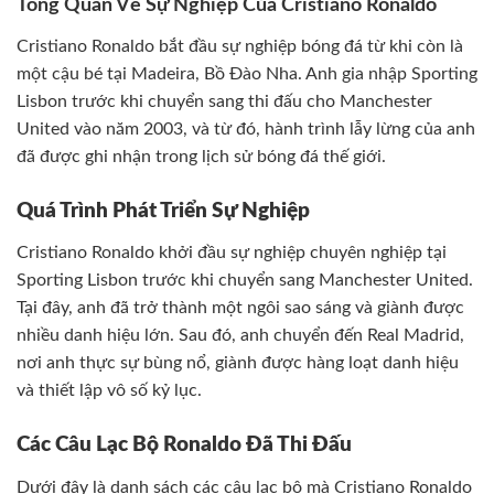
Tổng Quan Về Sự Nghiệp Của Cristiano Ronaldo
Cristiano Ronaldo bắt đầu sự nghiệp bóng đá từ khi còn là
một cậu bé tại Madeira, Bồ Đào Nha. Anh gia nhập Sporting
Lisbon trước khi chuyển sang thi đấu cho Manchester
United vào năm 2003, và từ đó, hành trình lẫy lừng của anh
đã được ghi nhận trong lịch sử bóng đá thế giới.
Quá Trình Phát Triển Sự Nghiệp
Cristiano Ronaldo khởi đầu sự nghiệp chuyên nghiệp tại
Sporting Lisbon trước khi chuyển sang Manchester United.
Tại đây, anh đã trở thành một ngôi sao sáng và giành được
nhiều danh hiệu lớn. Sau đó, anh chuyển đến Real Madrid,
nơi anh thực sự bùng nổ, giành được hàng loạt danh hiệu
và thiết lập vô số kỷ lục.
Các Câu Lạc Bộ Ronaldo Đã Thi Đấu
Dưới đây là danh sách các câu lạc bộ mà Cristiano Ronaldo