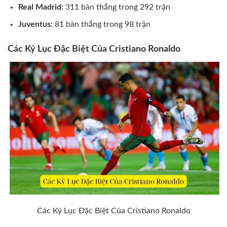
Real Madrid:
311 bàn thắng trong 292 trận
Juventus:
81 bàn thắng trong 98 trận
Các Kỷ Lục Đặc Biệt Của Cristiano Ronaldo
Các Kỷ Lục Đặc Biệt Của Cristiano Ronaldo