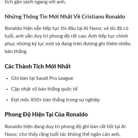
tích gần sánh ngang với anh.
Những Thông Tin Mới Nhất Về Cristiano Ronaldo
Ronaldo hiện vẫn tiếp tục thi đấu tại Al Nassr, và dù đã có
tuổi, anh vẫn duy trì phong độ rất cao. Anh tiếp tục chinh
phục những kỷ lục mới và đang trên đường ghi thêm nhiều
bàn thắng.
Các Thành Tích Mới Nhất
Ghi bàn tại Saudi Pro League
Cập nhật số bàn thắng quốc tế
Đạt mốc 850+ bàn thắng trong sự nghiệp
Phong Độ Hiện Tại Của Ronaldo
Ronaldo hiện đang duy trì phong độ ghi bàn rất tốt tại Al
Nassr, cho thấy rằng tuổi tác không thể ngăn cản anh.