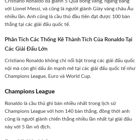
Cristiano Ronaldo đã giành 5 Quả bóng vàng, ngang bằng
với Lionel Messi, và cũng là người giành Giày vàng châu Âu
nhiều lần. Anh cũng là cầu thủ đầu tiên đạt được 100 bàn
thắng tại các giải đấu quốc tế.
Phân Tích Các Thống Kê Thành Tích Của Ronaldo Tại
Các Giải Đấu Lớn
Cristiano Ronaldo không chỉ nổi bật trong các giải đấu quốc
nội mà còn ghi dấu ấn mạnh mẽ tại các giải đấu quốc tế như
Champions League, Euro và World Cup.
Champions League
Ronaldo là cầu thủ ghi bàn nhiều nhất trong lịch sử
Champions League với hơn 140 bàn thắng, đồng thời anh
cũng là người giành chiến thắng nhiều lần nhất tại giải đấu
này với 5 lần vô địch.