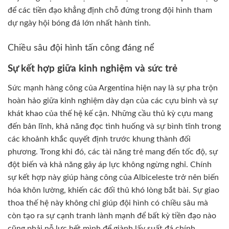
để các tiền đạo khẳng định chỗ đứng trong đội hình tham
dự ngày hội bóng đá lớn nhất hành tinh.
Chiều sâu đội hình tấn công đáng nể
Sự kết hợp giữa kinh nghiệm và sức trẻ
Sức mạnh hàng công của Argentina hiện nay là sự pha trộn
hoàn hảo giữa kinh nghiệm dày dạn của các cựu binh và sự
khát khao của thế hệ kế cận. Những cầu thủ kỳ cựu mang
đến bản lĩnh, khả năng đọc tình huống và sự bình tĩnh trong
các khoảnh khắc quyết định trước khung thành đối
phương. Trong khi đó, các tài năng trẻ mang đến tốc độ, sự
đột biến và khả năng gây áp lực không ngừng nghỉ. Chính
sự kết hợp này giúp hàng công của Albiceleste trở nên biến
hóa khôn lường, khiến các đối thủ khó lòng bắt bài. Sự giao
thoa thế hệ này không chỉ giúp đội hình có chiều sâu mà
còn tạo ra sự cạnh tranh lành mạnh để bất kỳ tiền đạo nào
cũng phải nỗ lực hết mình để giành lấy suất đá chính.