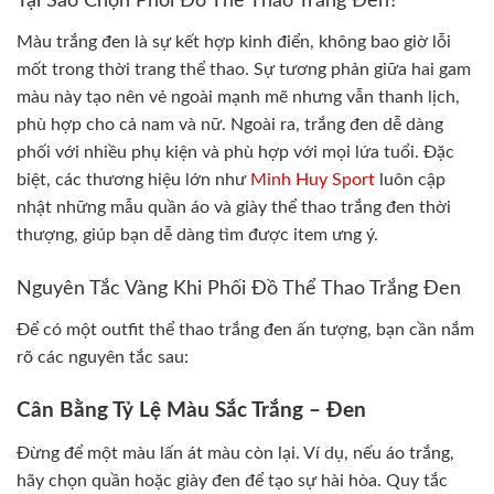
Tại Sao Chọn Phối Đồ Thể Thao Trắng Đen?
Màu trắng đen là sự kết hợp kinh điển, không bao giờ lỗi
mốt trong thời trang thể thao. Sự tương phản giữa hai gam
màu này tạo nên vẻ ngoài mạnh mẽ nhưng vẫn thanh lịch,
phù hợp cho cả nam và nữ. Ngoài ra, trắng đen dễ dàng
phối với nhiều phụ kiện và phù hợp với mọi lứa tuổi. Đặc
biệt, các thương hiệu lớn như
Minh Huy Sport
luôn cập
nhật những mẫu quần áo và giày thể thao trắng đen thời
thượng, giúp bạn dễ dàng tìm được item ưng ý.
Nguyên Tắc Vàng Khi Phối Đồ Thể Thao Trắng Đen
Để có một outfit thể thao trắng đen ấn tượng, bạn cần nắm
rõ các nguyên tắc sau:
Cân Bằng Tỷ Lệ Màu Sắc Trắng – Đen
Đừng để một màu lấn át màu còn lại. Ví dụ, nếu áo trắng,
hãy chọn quần hoặc giày đen để tạo sự hài hòa. Quy tắc