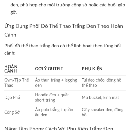
đen, phù hợp cho môi trường công sở hoặc các buổi gặp
gỡ.
Ứng Dụng Phối Đồ Thể Thao Trắng Đen Theo Hoàn
Cảnh
Phối đồ thể thao trắng đen có thể linh hoạt theo từng bối
cảnh:
HOÀN
GỢI Ý OUTFIT
PHỤ KIỆN
CẢNH
Gym/Tập Thể
Áo thun trắng + legging
Túi đeo chéo, đồng hồ
Thao
đen
thể thao
Hoodie đen + quần
Dạo Phố
Mũ bucket, kính mát
short trắng
Áo polo trắng + quần
Giày sneaker đen, đồng
Công Sở
âu đen
hồ
Nâng Tầm Phong Cách Với Phụ Kiện Trắng Đen