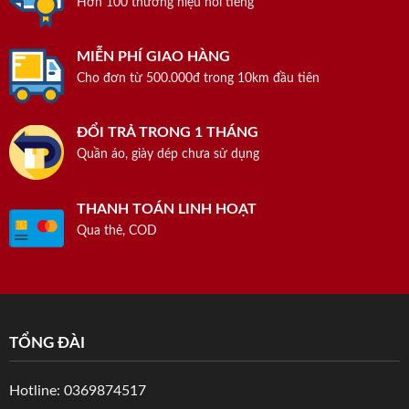
Hơn 100 thương hiệu nổi tiếng
MIỄN PHÍ GIAO HÀNG
Cho đơn từ 500.000đ trong 10km đầu tiên
ĐỔI TRẢ TRONG 1 THÁNG
Quần áo, giày dép chưa sử dụng
THANH TOÁN LINH HOẠT
Qua thẻ, COD
TỔNG ĐÀI
Hotline: 0369874517