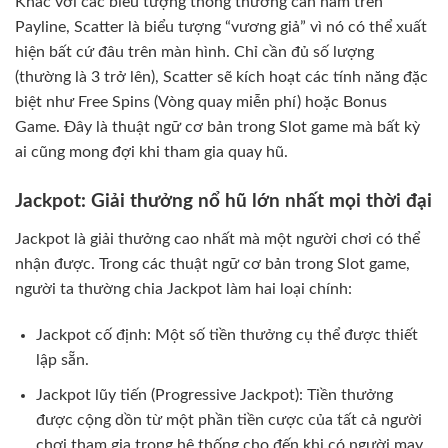
Khác với các biểu tượng thông thường cần nằm trên
Payline, Scatter là biểu tượng “vương giả” vì nó có thể xuất
hiện bất cứ đâu trên màn hình. Chỉ cần đủ số lượng
(thường là 3 trở lên), Scatter sẽ kích hoạt các tính năng đặc
biệt như Free Spins (Vòng quay miễn phí) hoặc Bonus
Game. Đây là thuật ngữ cơ bản trong Slot game mà bất kỳ
ai cũng mong đợi khi tham gia quay hũ.
Jackpot: Giải thưởng nổ hũ lớn nhất mọi thời đại
Jackpot là giải thưởng cao nhất mà một người chơi có thể
nhận được. Trong các thuật ngữ cơ bản trong Slot game,
người ta thường chia Jackpot làm hai loại chính:
Jackpot cố định: Một số tiền thưởng cụ thể được thiết
lập sẵn.
Jackpot lũy tiến (Progressive Jackpot): Tiền thưởng
được cộng dồn từ một phần tiền cược của tất cả người
chơi tham gia trong hệ thống cho đến khi có người may