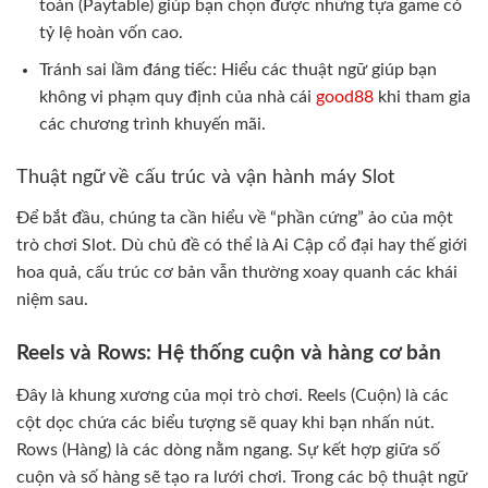
toán (Paytable) giúp bạn chọn được những tựa game có
tỷ lệ hoàn vốn cao.
Tránh sai lầm đáng tiếc: Hiểu các thuật ngữ giúp bạn
không vi phạm quy định của nhà cái
good88
khi tham gia
các chương trình khuyến mãi.
Thuật ngữ về cấu trúc và vận hành máy Slot
Để bắt đầu, chúng ta cần hiểu về “phần cứng” ảo của một
trò chơi Slot. Dù chủ đề có thể là Ai Cập cổ đại hay thế giới
hoa quả, cấu trúc cơ bản vẫn thường xoay quanh các khái
niệm sau.
Reels và Rows: Hệ thống cuộn và hàng cơ bản
Đây là khung xương của mọi trò chơi. Reels (Cuộn) là các
cột dọc chứa các biểu tượng sẽ quay khi bạn nhấn nút.
Rows (Hàng) là các dòng nằm ngang. Sự kết hợp giữa số
cuộn và số hàng sẽ tạo ra lưới chơi. Trong các bộ thuật ngữ