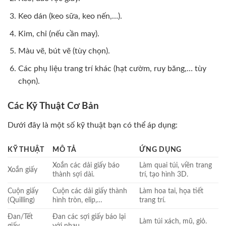
Keo dán (keo sữa, keo nến,…).
Kim, chỉ (nếu cần may).
Màu vẽ, bút vẽ (tùy chọn).
Các phụ liệu trang trí khác (hạt cườm, ruy băng,… tùy
chọn).
Các Kỹ Thuật Cơ Bản
Dưới đây là một số kỹ thuật bạn có thể áp dụng:
KỸ THUẬT
MÔ TẢ
ỨNG DỤNG
Xoắn các dải giấy báo
Làm quai túi, viền trang
Xoắn giấy
thành sợi dài.
trí, tạo hình 3D.
Cuộn giấy
Cuộn các dải giấy thành
Làm hoa tai, họa tiết
(Quilling)
hình tròn, elip,…
trang trí.
Đan/Tết
Đan các sợi giấy báo lại
Làm túi xách, mũ, giỏ.
giấy
với nhau.