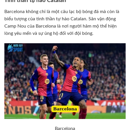
Tinh thần tự hào Catalan
Barcelona không chỉ là một câu lạc bộ bóng đá mà còn là
biểu tượng của tinh thần tự hào Catalan. Sân vận động
Camp Nou của Barcelona là nơi người hâm mộ thể hiện
lòng yêu mến và sự ủng hộ đối với đội bóng.
Barcelona