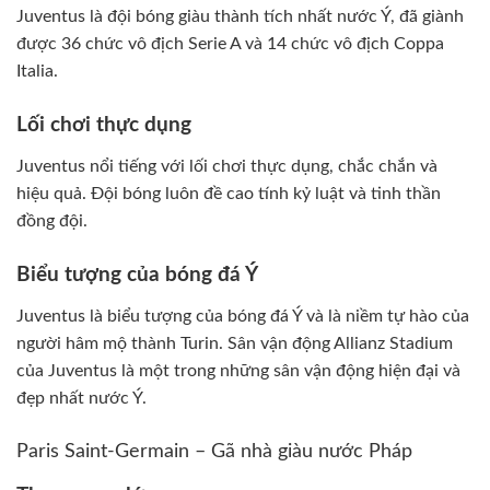
Juventus là đội bóng giàu thành tích nhất nước Ý, đã giành
được 36 chức vô địch Serie A và 14 chức vô địch Coppa
Italia.
Lối chơi thực dụng
Juventus nổi tiếng với lối chơi thực dụng, chắc chắn và
hiệu quả. Đội bóng luôn đề cao tính kỷ luật và tinh thần
đồng đội.
Biểu tượng của bóng đá Ý
Juventus là biểu tượng của bóng đá Ý và là niềm tự hào của
người hâm mộ thành Turin. Sân vận động Allianz Stadium
của Juventus là một trong những sân vận động hiện đại và
đẹp nhất nước Ý.
Paris Saint-Germain – Gã nhà giàu nước Pháp