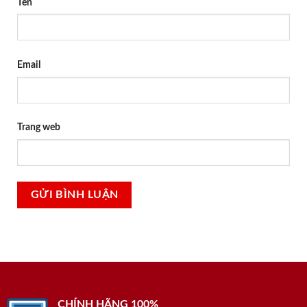
Tên
Email
Trang web
CHÍNH HÃNG 100%