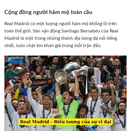
Cộng đồng người hâm mộ toàn cầu
Real Madrid có một lượng người hâm mộ khổng lồ trên
toàn thế giới. Sân vận động Santiago Bernabéu của Real
Madrid là một trong những thánh địa bóng đá nổi tiếng
nhất, luôn chật kín khán giả trong mỗi trận đấu.