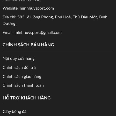
Website: minhhuysport.com
Địa chỉ: 583 Lê Hồng Phong, Phú Hoà, Thủ Dầu Một, Bình
Dương
Email: minhhuysport@gmail.com
CHÍNH SÁCH BÁN HÀNG
Nội quy cửa hàng
Chính sách đổi trả
Chính sách giao hàng
Chính sách thanh toán
HỖ TRỢ KHÁCH HÀNG
Giày bóng đá