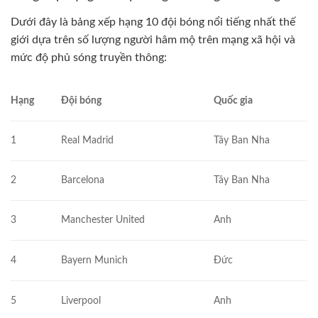
Dưới đây là bảng xếp hạng 10 đội bóng nổi tiếng nhất thế
giới dựa trên số lượng người hâm mộ trên mạng xã hội và
mức độ phủ sóng truyền thông:
Hạng
Đội bóng
Quốc gia
1
Real Madrid
Tây Ban Nha
2
Barcelona
Tây Ban Nha
3
Manchester United
Anh
4
Bayern Munich
Đức
5
Liverpool
Anh