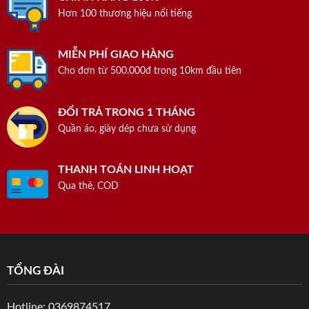
Hơn 100 thương hiệu nổi tiếng
MIỄN PHÍ GIAO HÀNG
Cho đơn từ 500.000đ trong 10km đầu tiên
ĐỔI TRẢ TRONG 1 THÁNG
Quần áo, giày dép chưa sử dụng
THANH TOÁN LINH HOẠT
Qua thẻ, COD
TỔNG ĐÀI
Hotline: 0369874517