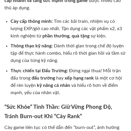
cấp nhanh và tăng sức mạnh trong game
được nhiều cao
thủ áp dụng.
Cày cấp thông minh:
Tìm các bãi train, nhiệm vụ có
lượng EXP/giờ cao nhất. Tận dụng các vật phẩm x2, x3
kinh nghiệm từ
phần thưởng, quà tặng
sự kiện.
Thông thạo kỹ năng:
Dành thời gian trong chế độ luyện
tập để thực hành combo, hiểu rõ thời gian hồi và tầm sử
dụng của từng kỹ năng.
Thực chiến tại Đấu Trường:
Đừng ngại thua! Mỗi trận
đấu trong
đấu trường
hay
xếp hạng rank
là một cơ hội
để rèn luyện
kỹ năng cá nhân
và hiểu rõ hơn về điểm
mạnh, yếu của nhân vật.
“Sức Khỏe” Tinh Thần: Giữ Vững Phong Độ,
Tránh Burn-out Khi “Cày Rank”
Cày game liên tục có thể dẫn đến “burn-out”, ảnh hưởng