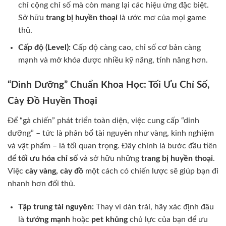
chỉ cộng chỉ số mà còn mang lại các hiệu ứng đặc biệt.
Sở hữu
trang bị huyền thoại
là ước mơ của mọi game
thủ.
Cấp độ (Level):
Cấp độ càng cao, chỉ số cơ bản càng
mạnh và mở khóa được nhiều kỹ năng, tính năng hơn.
“Dinh Dưỡng” Chuẩn Khoa Học: Tối Ưu Chỉ Số,
Cày Đồ Huyền Thoại
Để “gà chiến” phát triển toàn diện, việc cung cấp “dinh
dưỡng” – tức là phân bổ tài nguyên như vàng, kinh nghiệm
và vật phẩm – là tối quan trọng. Đây chính là bước đầu tiên
để
tối ưu hóa chỉ số
và sở hữu những
trang bị huyền thoại
.
Việc
cày vàng, cày đồ
một cách có chiến lược sẽ giúp bạn đi
nhanh hơn đối thủ.
Tập trung tài nguyên:
Thay vì dàn trải, hãy xác định đâu
là
tướng mạnh
hoặc
pet khủng
chủ lực của bạn để ưu