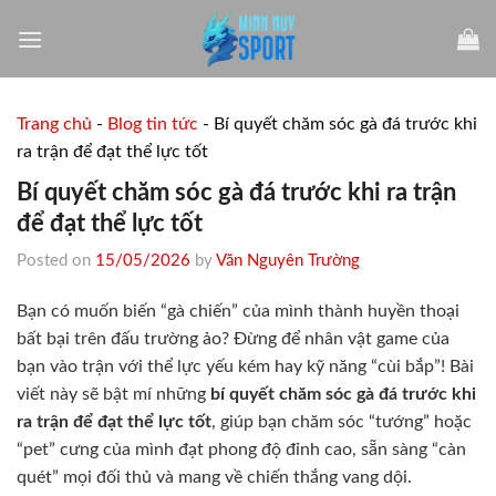
Skip
to
content
Trang chủ
-
Blog tin tức
-
Bí quyết chăm sóc gà đá trước khi
ra trận để đạt thể lực tốt
Bí quyết chăm sóc gà đá trước khi ra trận
để đạt thể lực tốt
Posted on
15/05/2026
by
Văn Nguyên Trường
Bạn có muốn biến “gà chiến” của mình thành huyền thoại
bất bại trên đấu trường ảo? Đừng để nhân vật game của
bạn vào trận với thể lực yếu kém hay kỹ năng “cùi bắp”! Bài
viết này sẽ bật mí những
bí quyết chăm sóc gà đá trước khi
ra trận để đạt thể lực tốt
, giúp bạn chăm sóc “tướng” hoặc
“pet” cưng của mình đạt phong độ đỉnh cao, sẵn sàng “càn
quét” mọi đối thủ và mang về chiến thắng vang dội.