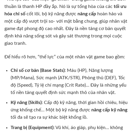
thuần là thanh HP đầy ắp. Nó là sự tổng hòa của các
tối ưu
hóa chỉ số
cốt lõi, bộ kỹ năng được
nâng cấp
hoàn hảo và
một cấp độ vượt trội so- với mặt bằng chung, giúp nhân vật
game đạt phong độ cao nhất. Đây là nền tảng cơ bản quyết
định khả năng sống sót và gây sát thương trong mọi cuộc
giao tranh.
Để hiểu rõ hơn, “thể lực” của một nhân vật game bao gồm:
Chỉ số cơ bản (Base Stats):
Máu (HP), Năng lượng
(MP/Mana), Sức mạnh (ATK/STR), Phòng thủ (DEF), Tốc
độ (Speed), Tỷ lệ chí mạng (Crit Rate)… Đây là những yếu
tố nền tảng quyết định sức mạnh thô của nhân vật.
Kỹ năng (Skills):
Cấp độ kỹ năng, thời gian hồi chiêu, hiệu
ứng khống chế… Một bộ kỹ năng được
nâng cấp kỹ năng
tối đa sẽ tạo ra sự khác biệt khổng lồ.
Trang bị (Equipment):
Vũ khí, áo giáp, phụ kiện… không