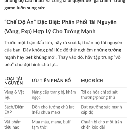
phong độ cao nhất?
và cũng là
bí quyết để “gà chiến” trong
game luôn sung sức
.
“Chế Độ Ăn” Đặc Biệt: Phân Phối Tài Nguyên
(Vàng, Exp) Hợp Lý Cho Tướng Mạnh
Trước một trận đấu lớn, hãy rà soát lại toàn bộ tài nguyên
của bạn. Đây không phải lúc để thử nghiệm những
tướng
mạnh
hay
pet khủng
mới. Thay vào đó, hãy tập trung “vỗ
béo” cho đội hình chủ lực.
LOẠI TÀI
ƯU TIÊN PHÂN BỔ
MỤC ĐÍCH
NGUYÊN
Vàng & Vật
Nâng cấp trang bị, khảm
Tối đa hóa chỉ số sát
liệu
ngọc
thương/phòng thủ
Sách/Điểm
Dồn cho tướng chủ lực
Đạt ngưỡng sức mạnh
EXP
(nếu chưa max)
cấp độ
Vật phẩm
Mua máu, mana, buff
Chuẩn bị cho một trận
tiêu hao
tạm thời
chiến kéo dài