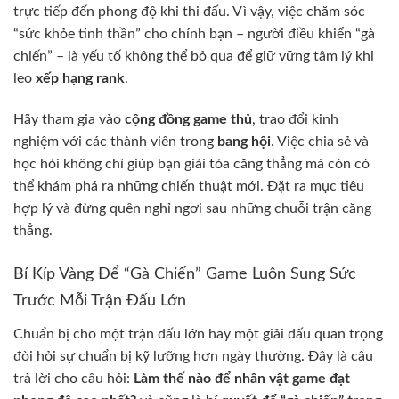
trực tiếp đến phong độ khi thi đấu. Vì vậy, việc chăm sóc
“sức khỏe tinh thần” cho chính bạn – người điều khiển “gà
chiến” – là yếu tố không thể bỏ qua để giữ vững tâm lý khi
leo
xếp hạng rank
.
Hãy tham gia vào
cộng đồng game thủ
, trao đổi kinh
nghiệm với các thành viên trong
bang hội
. Việc chia sẻ và
học hỏi không chỉ giúp bạn giải tỏa căng thẳng mà còn có
thể khám phá ra những chiến thuật mới. Đặt ra mục tiêu
hợp lý và đừng quên nghỉ ngơi sau những chuỗi trận căng
thẳng.
Bí Kíp Vàng Để “Gà Chiến” Game Luôn Sung Sức
Trước Mỗi Trận Đấu Lớn
Chuẩn bị cho một trận đấu lớn hay một giải đấu quan trọng
đòi hỏi sự chuẩn bị kỹ lưỡng hơn ngày thường. Đây là câu
trả lời cho câu hỏi:
Làm thế nào để nhân vật game đạt