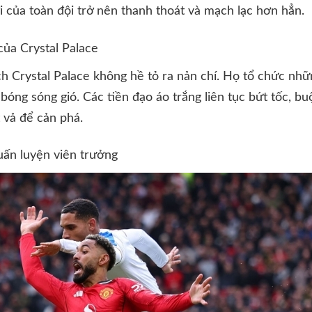
i của toàn đội trở nên thanh thoát và mạch lạc hơn hẳn.
của Crystal Palace
ch Crystal Palace không hề tỏ ra nản chí. Họ tổ chức n
bóng sóng gió. Các tiền đạo áo trắng liên tục bứt tốc, b
 vả để cản phá.
uấn luyện viên trưởng