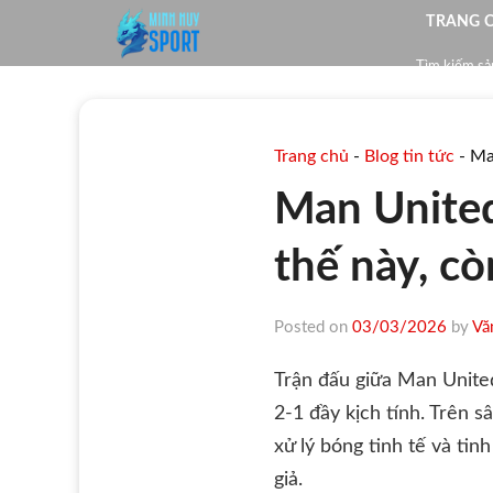
Skip
TRANG 
to
Search
content
for:
Trang chủ
-
Blog tin tức
-
Ma
Man United 
thế này, cò
Posted on
03/03/2026
by
Vă
Trận đấu giữa Man United
2-1 đầy kịch tính. Trên 
xử lý bóng tinh tế và tin
giả.