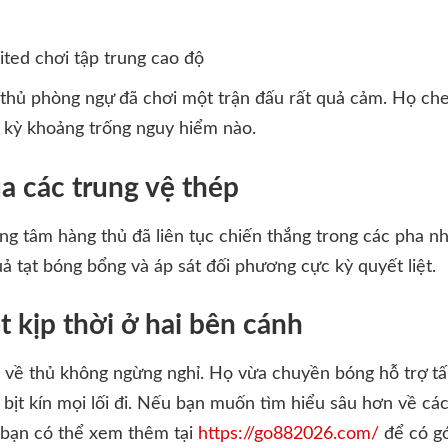
ed chơi tập trung cao độ
 thủ phòng ngự đã chơi một trận đấu rất quả cảm. Họ ch
 kỳ khoảng trống nguy hiểm nào.
a các trung vệ thép
rung tâm hàng thủ đã liên tục chiến thắng trong các pha 
 tạt bóng bổng và áp sát đối phương cực kỳ quyết liệt.
t kịp thời ở hai bên cánh
 về thủ không ngừng nghỉ. Họ vừa chuyền bóng hỗ trợ tấn 
bịt kín mọi lối đi. Nếu bạn muốn tìm hiểu sâu hơn về cá
 bạn có thể xem thêm tại
https://go882026.com/
để có gó