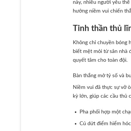
này, nhiều người yêu thể
hưởng niềm vui chiến th
Tinh thần thủ l
Không chỉ chuyền bóng ha
biết mệt mỏi từ sân nhà 
quyết tâm cho toàn đội.
Bàn thắng mở tỷ số và b
Niềm vui đã thực sự vỡ ò
kỳ lớn, giúp các cầu thủ 
Pha phối hợp một chạ
Cú dứt điểm hiểm hóc