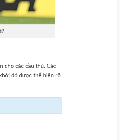
ê?
n cho các cầu thủ. Các
 khởi đó được thể hiện rõ