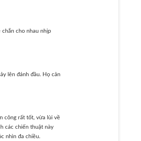
e chắn cho nhau nhịp
nhảy lên đánh đầu. Họ cản
công rất tốt, vừa lùi về
ch các chiến thuật này
c nhìn đa chiều.