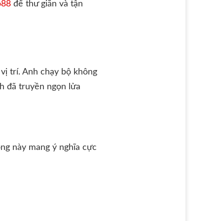
o88
để thư giãn và tận
vị trí. Anh chạy bộ không
h đã truyền ngọn lửa
công này mang ý nghĩa cực