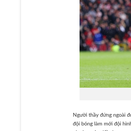
Người thầy đứng ngoài đư
đội bóng làm mới đội hìn